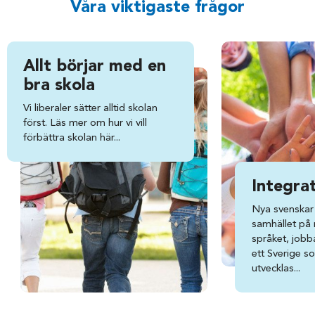
Våra viktigaste frågor
Allt börjar med en
bra skola
Vi liberaler sätter alltid skolan
först. Läs mer om hur vi vill
förbättra skolan här...
Integra
Nya svenskar 
samhället på ri
språket, jobba
ett Sverige s
utvecklas...