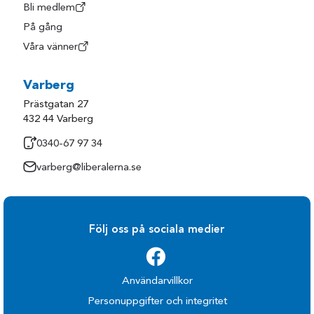
Halmstad
Tjörn
Bli medlem
Herrljunga
Tranemo
På gång
Våra vänner
Hylte
Trollhättan
Härryda
Uddevalla
Varberg
Kungsbacka
Ulricehamn
Prästgatan 27
Kungälv
Varberg
432 44 Varberg
Laholm
Vårgårda
0340-67 97 34
Lerum
Vänersborg
varberg@liberalerna.se
Lilla Edet
Åmål
Lysekil
Öckerö
Mark
Följ oss på sociala medier
Användarvillkor
Personuppgifter och integritet