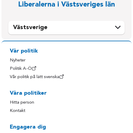
Liberalerna i Västsveriges län
Västsverige
Ale
Mellerud
Alingsås
Munkedal
Vår politik
Bengtsfors
Mölndal
Nyheter
Bollebygd
Orust
Politik A-Ö
Vår politik på lätt svenska
Borås
Partille
Dals-Ed
Sotenäs
Våra politiker
Falkenberg
Stenungsund
Hitta person
Färgelanda
Strömstad
Kontakt
Göteborg
Svenljunga
Halland
Tanum
Engagera dig